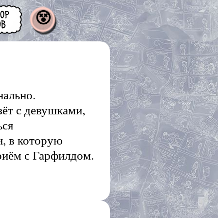
😵
нально.
зёт с девушками,
ься
н, в которую
приём с Гарфилдом.