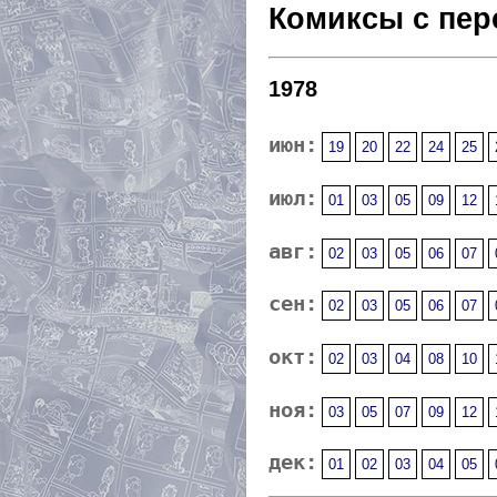
Комиксы с пер
1978
июн:
19
20
22
24
25
июл:
01
03
05
09
12
авг:
02
03
05
06
07
сен:
02
03
05
06
07
окт:
02
03
04
08
10
ноя:
03
05
07
09
12
дек:
01
02
03
04
05