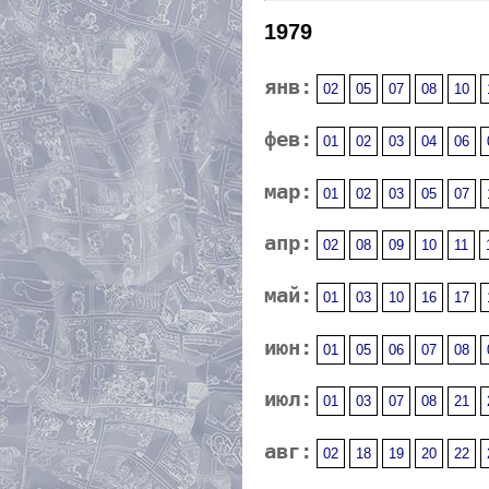
1979
янв:
02
05
07
08
10
фев:
01
02
03
04
06
мар:
01
02
03
05
07
апр:
02
08
09
10
11
май:
01
03
10
16
17
июн:
01
05
06
07
08
июл:
01
03
07
08
21
авг:
02
18
19
20
22