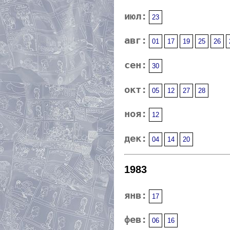
июл:
23
авг:
01
17
19
25
26
сен:
30
окт:
05
12
27
28
ноя:
12
дек:
04
14
20
1983
янв:
17
фев:
06
16