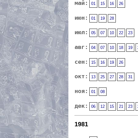
май:
01
15
16
26
июн:
01
19
28
июл:
05
07
10
22
23
авг:
04
07
10
18
19
сен:
15
16
19
26
окт:
13
25
27
28
31
ноя:
01
08
дек:
06
12
15
21
23
1981