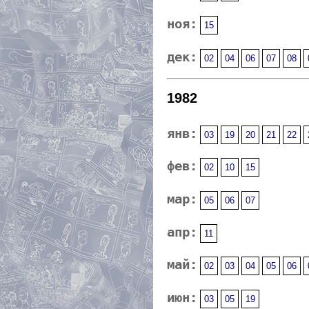
ноя:
15
дек:
02
04
06
07
08
1982
янв:
03
19
20
21
22
фев:
02
10
15
мар:
05
06
07
апр:
11
май:
02
03
04
05
06
июн:
03
05
19