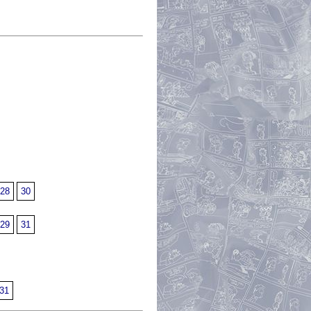
28
30
29
31
31