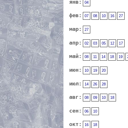
янв:
04
фев:
07
08
10
16
27
мар:
27
апр:
02
03
05
12
17
май:
08
11
14
18
19
июн:
10
19
20
июл:
14
26
28
авг:
08
09
10
18
сен:
06
10
окт:
16
18