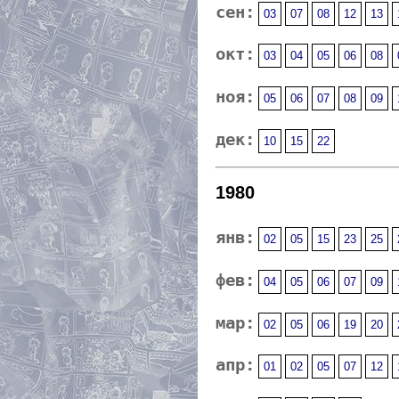
сен:
03
07
08
12
13
окт:
03
04
05
06
08
ноя:
05
06
07
08
09
дек:
10
15
22
1980
янв:
02
05
15
23
25
фев:
04
05
06
07
09
мар:
02
05
06
19
20
апр:
01
02
05
07
12