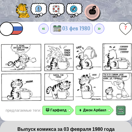
🍎
«
»
03 фев 1980
7
предлагаемые теги:
🐱 Гарфилд
👦 Джон Арбакл
Выпуск комикса за 03 февраля 1980 года