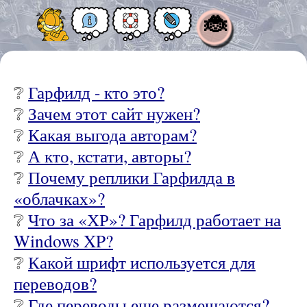
🐞
❔
Гарфилд - кто это?
❔
Зачем этот сайт нужен?
❔
Какая выгода авторам?
❔
А кто, кстати, авторы?
❔
Почему реплики Гарфилда в
«облачках»?
❔
Что за «ХР»? Гарфилд работает на
Windows XP?
❔
Какой шрифт используется для
переводов?
❔
Где переводы еще размещаются?