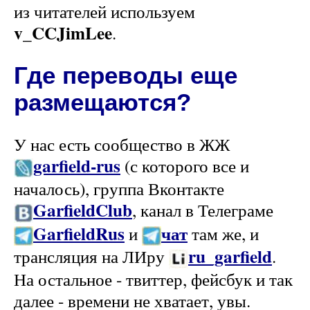
из читателей используем
v_CCJimLee
.
Где переводы еще
размещаются?
У нас есть сообщество в ЖЖ
garfield-rus
(с которого все и
началось), группа Вконтакте
GarfieldClub
, канал в Телеграме
GarfieldRus
чат
и
там же, и
ru_garfield
трансляция на ЛИру
.
На остальное - твиттер, фейсбук и так
далее - времени не хватает, увы.