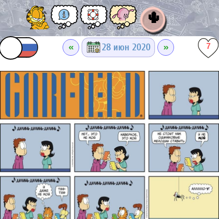
🌵
«
»
28 июн 2020
7