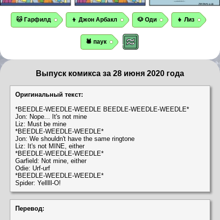
🐱 Гарфилд
👦 Джон Арбакл
🐶 Оди
👧 Лиз
🕷️ паук
Выпуск комикса за 28 июня 2020 года
Оригинальный текст:
*BEEDLE-WEEDLE-WEEDLE BEEDLE-WEEDLE-WEEDLE*
Jon: Nope... It's not mine
Liz: Must be mine
*BEEDLE-WEEDLE-WEEDLE*
Jon: We shouldn't have the same ringtone
Liz: It's not MINE, either
*BEEDLE-WEEDLE-WEEDLE*
Garfield: Not mine, either
Odie: Urf-urf
*BEEDLE-WEEDLE-WEEDLE*
Spider: Yelllll-O!
Перевод: