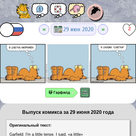
🌽
«
»
29 июн 2020
2
🐱 Гарфилд
Выпуск комикса за 29 июня 2020 года
Оригинальный текст:
Garfield: I'm a little tense. I said, «a little»