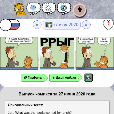
👦
«
»
27 июн 2020
7
🐱 Гарфилд
👦 Джон Арбакл
Выпуск комикса за 27 июня 2020 года
Оригинальный текст:
Jon: What was that soda we had for lunch?