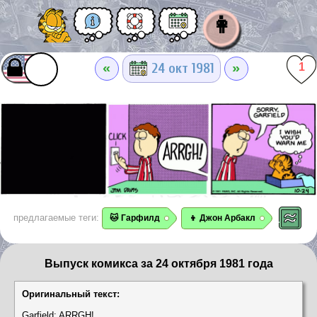
👩
«
»
24 окт 1981
1
предлагаемые теги:
🐱 Гарфилд
👦 Джон Арбакл
Выпуск комикса за 24 октября 1981 года
Оригинальный текст:
Garfield: ARRGH!