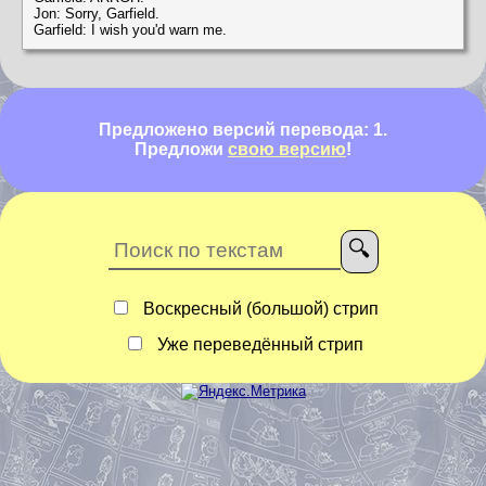
Jon: Sorry, Garfield.
Garfield: I wish you'd warn me.
Предложено версий перевода: 1.
Предложи
свою версию
!
Воскресный (большой) стрип
Уже переведённый стрип