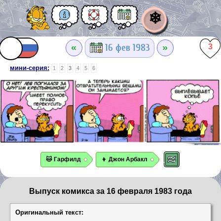
❄
«
»
16 фев 1983
3
мини-серия:
1
2
3
4
5
6
🐱 Гарфилд
👦 Джон Арбакл
Выпуск комикса за 16 февраля 1983 года
Оригинальный текст: