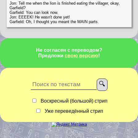
Jon: Tell me when the lion is finished eating the villager, okay,
Garfield?
Garfield: You can look now.
Jon: EEEEK! He wasn't done yet!
Garfield: Oh, I thought you meant the MAIN parts.
Не согласен с переводом?
Предложи
свою версию
!
Воскресный (большой) стрип
Уже переведённый стрип