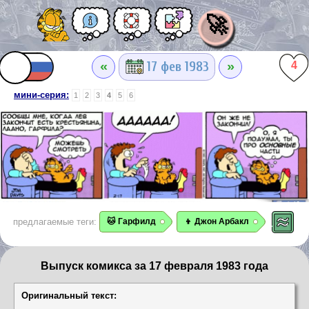
🚀
«
»
17 фев 1983
4
мини-серия:
1
2
3
4
5
6
предлагаемые теги:
🐱 Гарфилд
👦 Джон Арбакл
Выпуск комикса за 17 февраля 1983 года
Оригинальный текст: