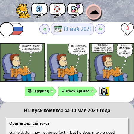
☁
«
»
10 май 2021
3
🐱 Гарфилд
👦 Джон Арбакл
Выпуск комикса за 10 мая 2021 года
Оригинальный текст:
Garfield: Jon may not be perfect... But he does make a good