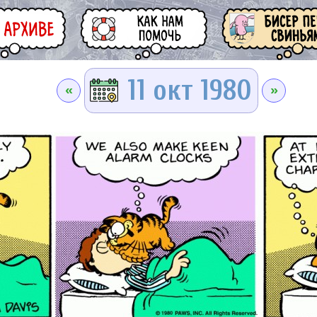
11 окт 1980
«
»