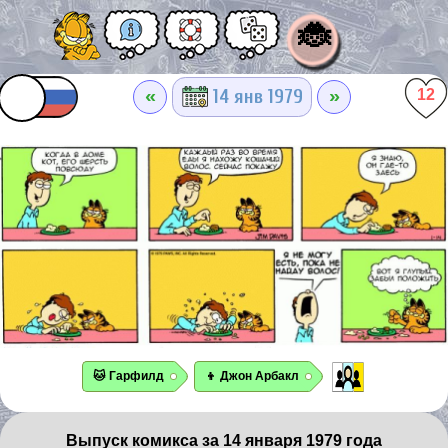
🐞
«
»
14 янв 1979
12
🐱 Гарфилд
👦 Джон Арбакл
Выпуск комикса за 14 января 1979 года