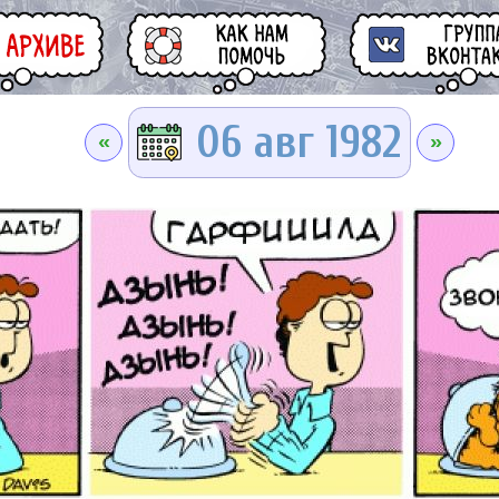
06 авг 1982
«
»