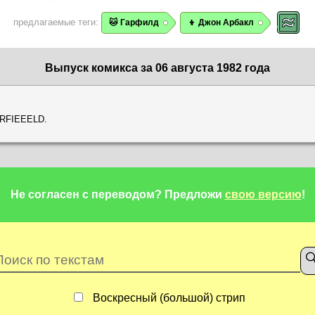
предлагаемые теги:
🐱 Гарфилд
👦 Джон Арбакл
Выпуск комикса за 06 августа 1982 года
 GARFIEEELD.
Не согласен с переводом?
Предложи
свою версию
!
Воскресный (большой) стрип