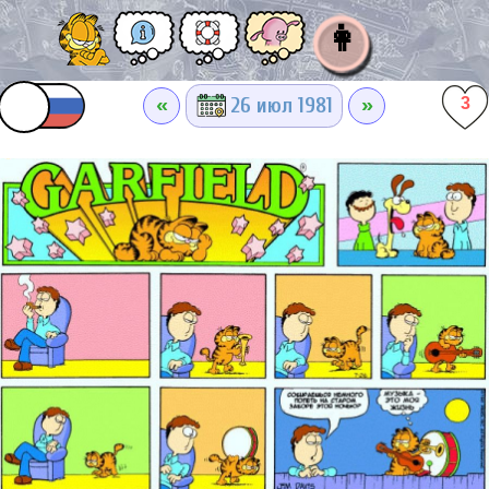
👩
«
»
26 июл 1981
3