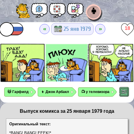
👧
«
»
25 янв 1979
18
🐱 Гарфилд
👦 Джон Арбакл
📺 у телевизора
Выпуск комикса за 25 января 1979 года
Оригинальный текст:
*BANG! BANG! EEEK!*