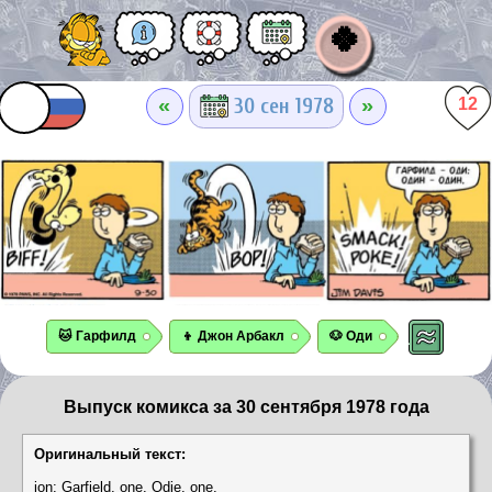
🍀
«
»
30 сен 1978
12
🐱 Гарфилд
👦 Джон Арбакл
🐶 Оди
Выпуск комикса за 30 сентября 1978 года
Оригинальный текст:
jon: Garfield, one. Odie, one.