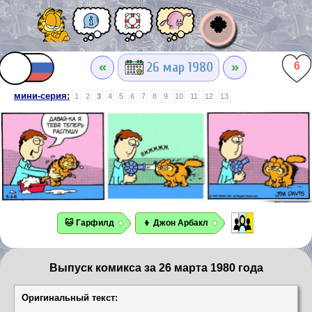
🍀
«
»
26 мар 1980
6
мини-серия:
1
2
3
4
5
6
7
8
9
10
11
12
13
🐱 Гарфилд
👦 Джон Арбакл
Выпуск комикса за 26 марта 1980 года
Оригинальный текст: