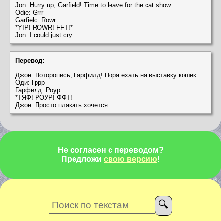
Jon: Hurry up, Garfield! Time to leave for the cat show
Odie: Grrr
Garfield: Rowr
*YIP! ROWR! FFT!*
Jon: I could just cry
Перевод:
Джон: Поторопись, Гарфилд! Пора ехать на выставку кошек
Оди: Гррр
Гарфилд: Роур
*ТЯФ! РОУР! ФФТ!
Джон: Просто плакать хочется
Не согласен с переводом?
Предложи
свою версию
!