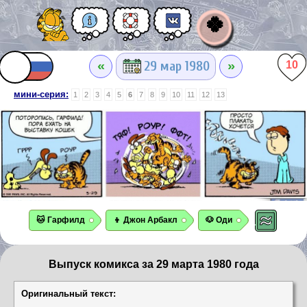
🍀
«
»
29 мар 1980
10
мини-серия:
1
2
3
4
5
6
7
8
9
10
11
12
13
🐱 Гарфилд
👦 Джон Арбакл
🐶 Оди
Выпуск комикса за 29 марта 1980 года
Оригинальный текст: