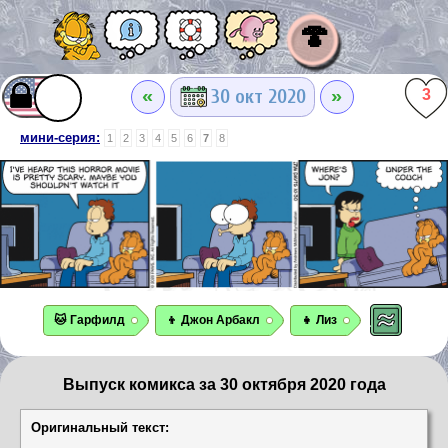
🍄
«
»
30 окт 2020
3
мини-серия:
1
2
3
4
5
6
7
8
🐱 Гарфилд
👦 Джон Арбакл
👧 Лиз
Выпуск комикса за 30 октября 2020 года
Оригинальный текст: