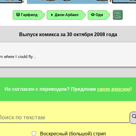
🐱 Гарфилд
👦 Джон Арбакл
🐶 Оди
Выпуск комикса за 30 октября 2008 года
 where I could fly...
Не согласен с переводом?
Предложи
свою версию
!
Воскресный (большой) стрип