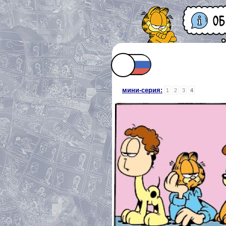
мини-серия:
1
2
3
4