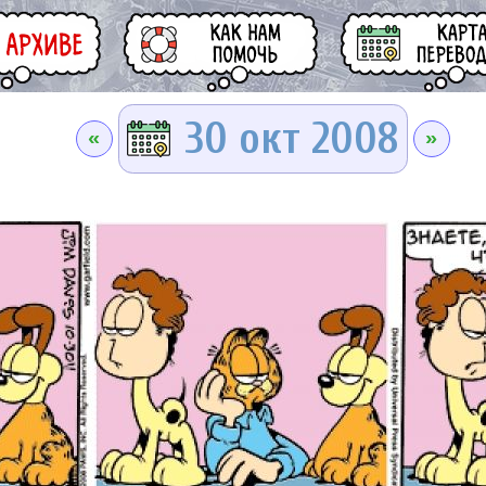
30 окт 2008
«
»