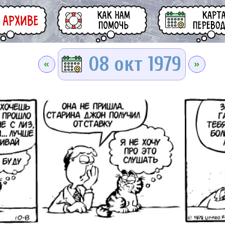
08 окт 1979
«
»