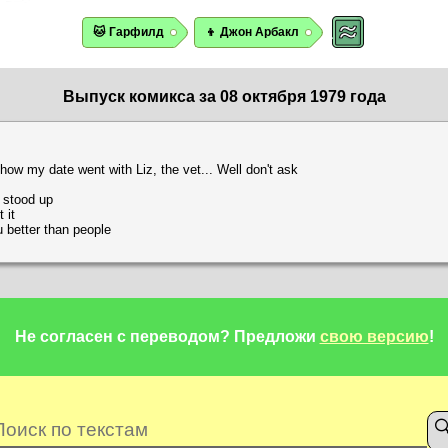
🐱 Гарфилд
👦 Джон Арбакл
Выпуск комикса за 08 октября 1979 года
ow my date went with Liz, the vet... Well don't ask
 stood up
 it
u better than people
Не согласен с переводом?
Предложи
свою версию
!