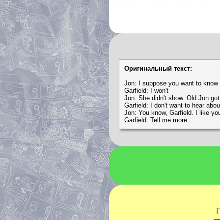
Оригинальный текст:
Jon: I suppose you want to know h
Garfield: I won't
Jon: She didn't show. Old Jon got
Garfield: I don't want to hear about
Jon: You know, Garfield. I like yo
Garfield: Tell me more