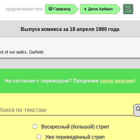
предлагаемые теги:
🐱 Гарфилд
👦 Джон Арбакл
Выпуск комикса за 18 апреля 1980 года
nt of our walks, Garfield.
Не согласен с переводом?
Предложи
свою версию
!
Воскресный (большой) стрип
Уже переведённый стрип