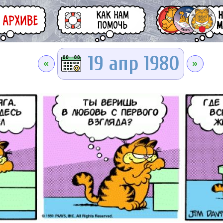
19 апр 1980
«
»