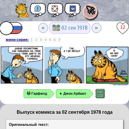
🚀
«
»
02 сен 1978
12
мини-серия:
1
2
3
4
5
6
7
🐱 Гарфилд
👦 Джон Арбакл
Выпуск комикса за 02 сентября 1978 года
Оригинальный текст: