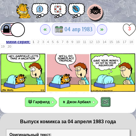
🐞
«
»
04 апр 1983
3
мини-серия:
1
2
3
4
5
6
7
8
9
10
11
12
13
14
15
16
17
18
19
20
🐱 Гарфилд
👦 Джон Арбакл
Выпуск комикса за 04 апреля 1983 года
Оригинальный текст: