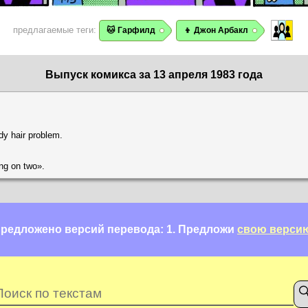
предлагаемые теги:
🐱 Гарфилд
👦 Джон Арбакл
Выпуск комикса за 13 апреля 1983 года
dy hair problem.
ing on two».
редложено версий перевода: 1.
Предложи
свою верси