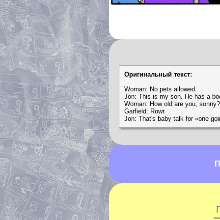
Оригинальный текст:
Woman: No pets allowed.
Jon: This is my son. He has a bo
Woman: How old are you, sonny?
Garfield: Rowr.
Jon: That's baby talk for «one go
П