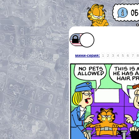
мини-серия:
1
2
3
4
5
6
7
8