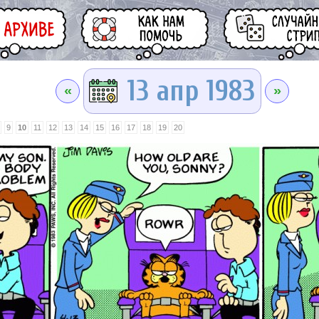
13 апр 1983
«
»
9
10
11
12
13
14
15
16
17
18
19
20