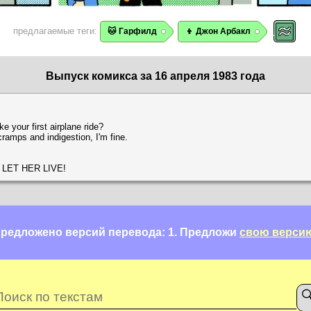
предлагаемые теги:
🐱 Гарфилд
👦 Джон Арбакл
Выпуск комикса за 16 апреля 1983 года
ke your first airplane ride?
cramps and indigestion, I'm fine.
 LET HER LIVE!
редложено версий перевода: 1.
Предложи
свою верси