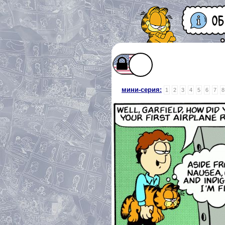
мини-серия:
1
2
3
4
5
6
7
8