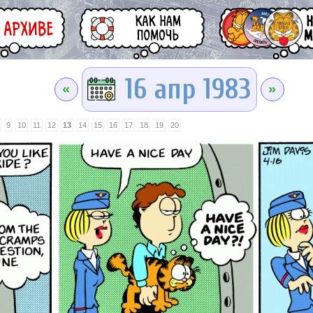
16 апр 1983
«
»
9
10
11
12
13
14
15
16
17
18
19
20