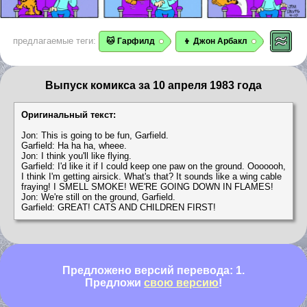
предлагаемые теги:
🐱 Гарфилд
👦 Джон Арбакл
Выпуск комикса за 10 апреля 1983 года
Оригинальный текст:
Jon: This is going to be fun, Garfield.
Garfield: Ha ha ha, wheee.
Jon: I think you'll like flying.
Garfield: I'd like it if I could keep one paw on the ground. Ooooooh,
I think I'm getting airsick. What's that? It sounds like a wing cable
fraying! I SMELL SMOKE! WE'RE GOING DOWN IN FLAMES!
Jon: We're still on the ground, Garfield.
Garfield: GREAT! CATS AND CHILDREN FIRST!
Предложено версий перевода: 1.
Предложи
свою версию
!