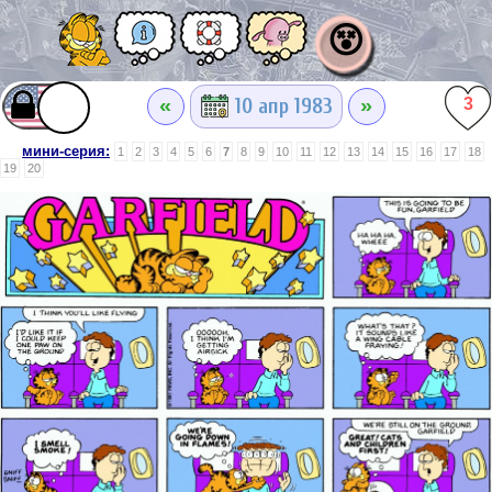
😵
«
»
10 апр 1983
3
мини-серия:
1
2
3
4
5
6
7
8
9
10
11
12
13
14
15
16
17
18
19
20