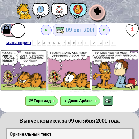
🌵
«
»
09 окт 2001
1
мини-серия:
1
2
3
4
5
6
7
8
9
10
11
12
13
14
15
🐱 Гарфилд
👦 Джон Арбакл
Выпуск комикса за 09 октября 2001 года
Оригинальный текст: