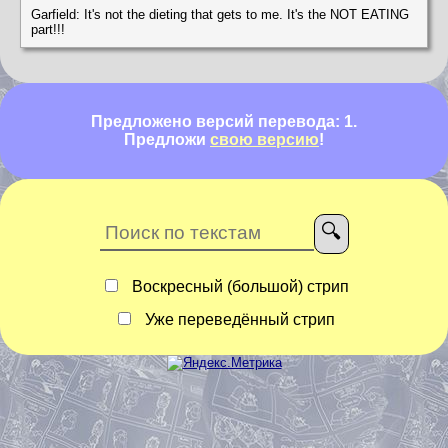
Garfield: It's not the dieting that gets to me. It's the NOT EATING
part!!!
Предложено версий перевода: 1.
Предложи
свою версию
!
Воскресный (большой) стрип
Уже переведённый стрип