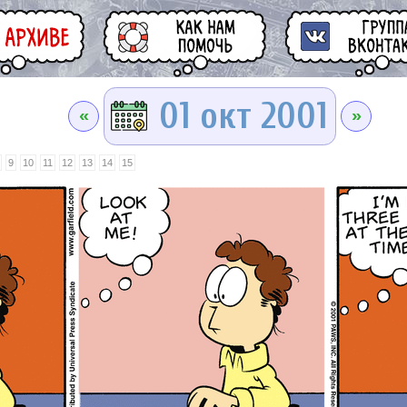
01 окт 2001
«
»
9
10
11
12
13
14
15