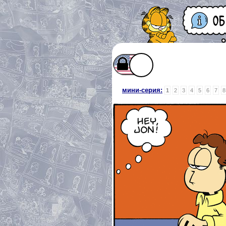
мини-серия:
1
2
3
4
5
6
7
8