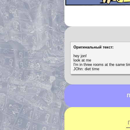
Оригинальный текст:
hey jon!
look at me
I'm in three rooms at the same ti
JOhn: diet time
П