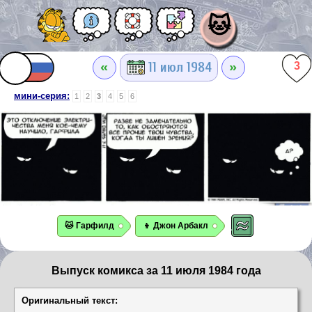
🐱
«
»
11 июл 1984
3
мини-серия:
1
2
3
4
5
6
🐱 Гарфилд
👦 Джон Арбакл
Выпуск комикса за 11 июля 1984 года
Оригинальный текст: