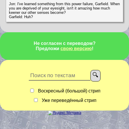
Jon: I've learned something from this power failure, Garfield. When
you are deprived of your eyesight, isn't it amazing how much
keener our other senses become?
Garfield: Huh?
Не согласен с переводом?
Предложи
свою версию
!
Воскресный (большой) стрип
Уже переведённый стрип