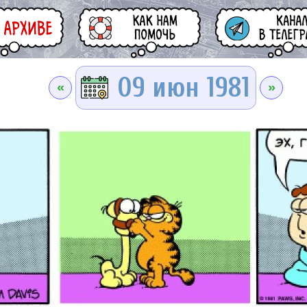
09 июн 1981
«
»