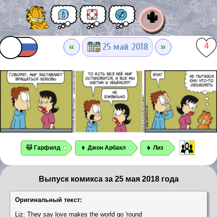
🌵
«
»
25 май 2018
4
🐱 Гарфилд
👦 Джон Арбакл
👧 Лиз
Выпуск комикса за 25 мая 2018 года
Оригинальный текст:
Liz: They say love makes the world go 'round