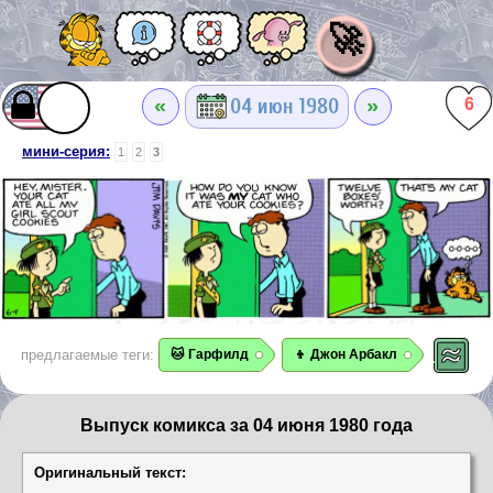
🚀
«
»
04 июн 1980
6
мини-серия:
1
2
3
предлагаемые теги:
🐱 Гарфилд
👦 Джон Арбакл
Выпуск комикса за 04 июня 1980 года
Оригинальный текст: