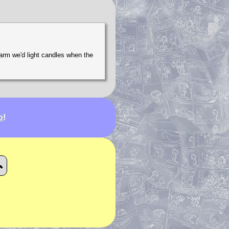
farm we'd light candles when the
ю
!