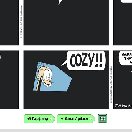
🐱 Гарфилд
👦 Джон Арбакл