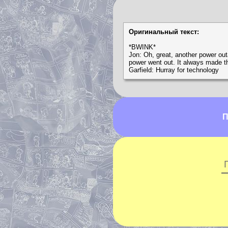
Оригинальный текст:
*BWINK*
Jon: Oh, great, another power out
power went out. It always mad
Garfield: Hurray for technology
П