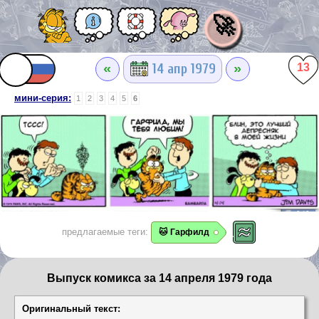
🚀
«
»
14 апр 1979
13
мини-серия:
1
2
3
4
5
6
предлагаемые теги:
🐱 Гарфилд
Выпуск комикса за 14 апреля 1979 года
Оригинальный текст: