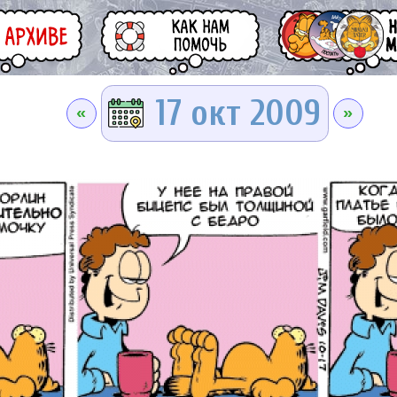
17 окт 2009
«
»