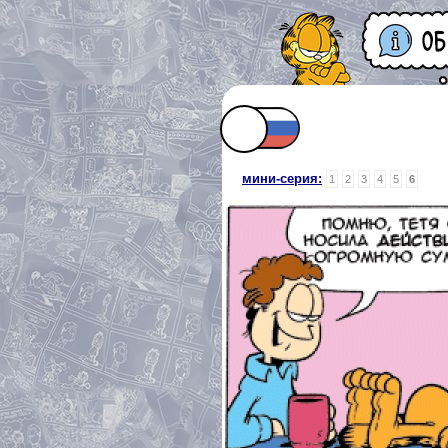
мини-серия:
1
2
3
4
5
6