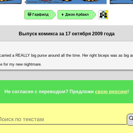
🐱 Гарфилд
👦 Джон Арбакл
Выпуск комикса за 17 октября 2009 года
rried a REALLY big purse around all the time. Her right biceps was as big as
ce for my new nightmare.
Не согласен с переводом?
Предложи
свою версию
!