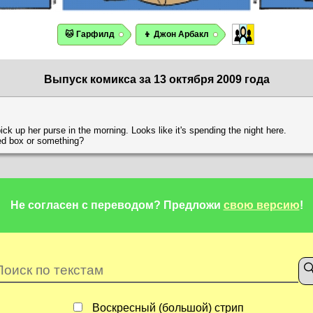
🐱 Гарфилд
👦 Джон Арбакл
Выпуск комикса за 13 октября 2009 года
pick up her purse in the morning. Looks like it's spending the night here.
ned box or something?
Не согласен с переводом?
Предложи
свою версию
!
Воскресный (большой) стрип