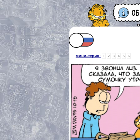
мини-серия:
1
2
3
4
5
6