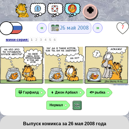
🍀
«
»
26 май 2008
7
мини-серия:
1
2
3
4
5
6
🐱 Гарфилд
👦 Джон Арбакл
🐟 рыбка
Нермал
Выпуск комикса за 26 мая 2008 года