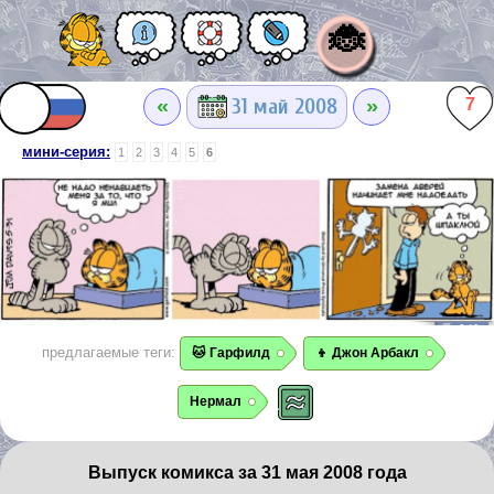
🐞
«
»
31 май 2008
7
мини-серия:
1
2
3
4
5
6
предлагаемые теги:
🐱 Гарфилд
👦 Джон Арбакл
Нермал
Выпуск комикса за 31 мая 2008 года