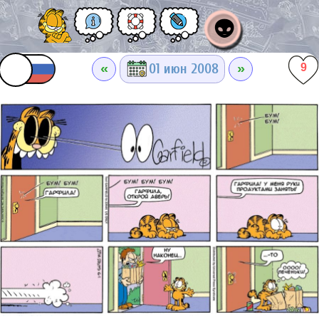
👽
«
»
01 июн 2008
9