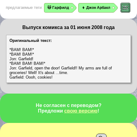
предлагаемые теги:
🐱 Гарфилд
👦 Джон Арбакл
Выпуск комикса за 01 июня 2008 года
Оригинальный текст:
*BAM! BAM!*
*BAM! BAM!*
Jon: Garfield!
*BAM! BAM! BAM!*
Jon: Garfield, open the door! Garfield!! My arms are full of
groceries! Well! It's about ...time.
Garfield: Oooh, cookies!
Не согласен с переводом?
Предложи
свою версию
!