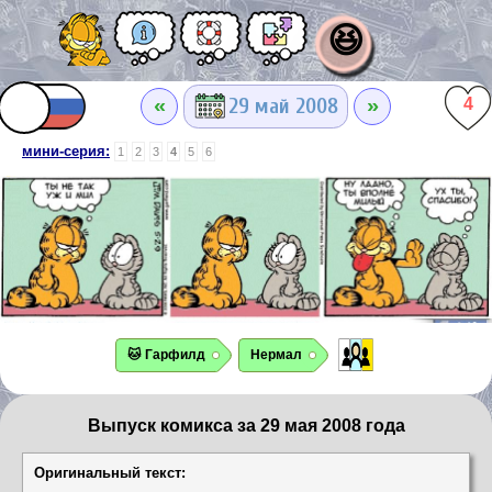
😆
«
»
29 май 2008
4
мини-серия:
1
2
3
4
5
6
🐱 Гарфилд
Нермал
Выпуск комикса за 29 мая 2008 года
Оригинальный текст: