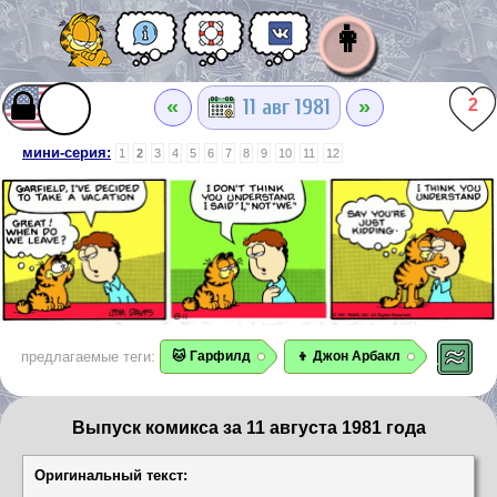
👩
«
»
11 авг 1981
2
мини-серия:
1
2
3
4
5
6
7
8
9
10
11
12
предлагаемые теги:
🐱 Гарфилд
👦 Джон Арбакл
Выпуск комикса за 11 августа 1981 года
Оригинальный текст: