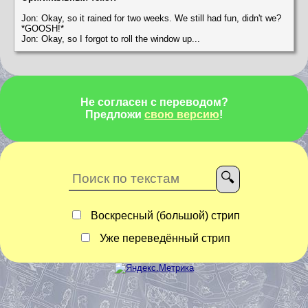
Jon: Okay, so it rained for two weeks. We still had fun, didn't we?
*GOOSH!*
Jon: Okay, so I forgot to roll the window up...
Не согласен с переводом?
Предложи
свою версию
!
Воскресный (большой) стрип
Уже переведённый стрип