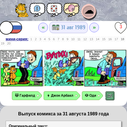
☁
«
»
31 авг 1989
3
мини-серия:
1
2
3
4
5
6
7
8
9
10
11
12
13
14
15
16
17
18
19
20
🐱 Гарфилд
👦 Джон Арбакл
🐶 Оди
Выпуск комикса за 31 августа 1989 года
Оригинальный текст: