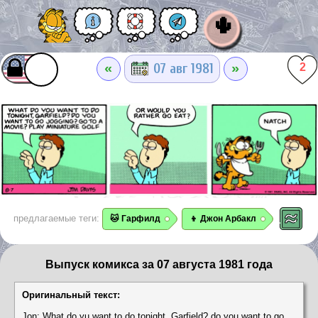
🌵
«
»
07 авг 1981
2
предлагаемые теги:
🐱 Гарфилд
👦 Джон Арбакл
Выпуск комикса за 07 августа 1981 года
Оригинальный текст:
Jon: What do yu want to do tonight, Garfield? do you want to go