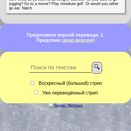
jogging? Go to a movie? Play miniature golf. Or would you rather
go eat. Natch.
Предложено версий перевода: 1.
Предложи
свою версию
!
Воскресный (большой) стрип
Уже переведённый стрип