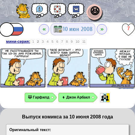
😆
«
»
10 июн 2008
7
мини-серия:
1
2
3
4
5
6
7
8
9
10
11
🐱 Гарфилд
👦 Джон Арбакл
Выпуск комикса за 10 июня 2008 года
Оригинальный текст: