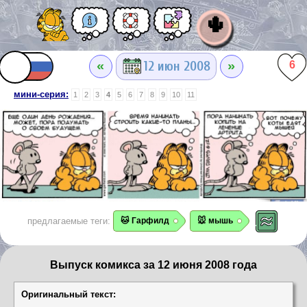
🌵
«
»
12 июн 2008
6
мини-серия:
1
2
3
4
5
6
7
8
9
10
11
предлагаемые теги:
🐱 Гарфилд
🐭 мышь
Выпуск комикса за 12 июня 2008 года
Оригинальный текст: