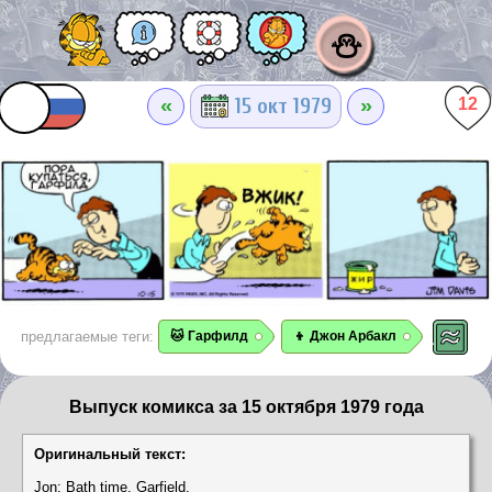
⛄
«
»
15 окт 1979
12
предлагаемые теги:
🐱 Гарфилд
👦 Джон Арбакл
Выпуск комикса за 15 октября 1979 года
Оригинальный текст:
Jon: Bath time, Garfield.