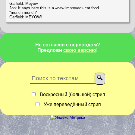
Garfield: Meyow.
Jon: It says here this is a «new improved» cat food.
*munch munch*
Garfield: MEYOW!
Не согласен с переводом?
Предложи
свою версию
!
Воскресный (большой) стрип
Уже переведённый стрип