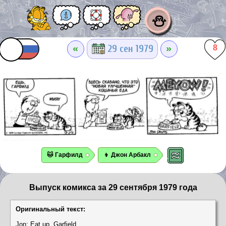
⛄
«
»
29 сен 1979
8
🐱 Гарфилд
👦 Джон Арбакл
Выпуск комикса за 29 сентября 1979 года
Оригинальный текст:
Jon: Eat up, Garfield.